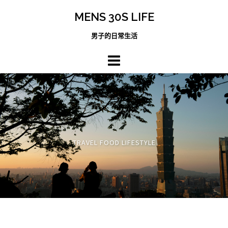
跳
MENS 30S LIFE
至
主
男子的日常生活
內
容
區
TRAVEL FOOD LIFESTYLE