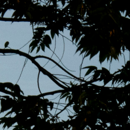
跳
MENS 30S LIFE
至
主
男子的日常生活
內
容
區