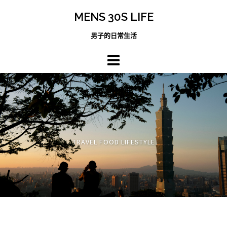
跳
MENS 30S LIFE
至
主
男子的日常生活
內
容
區
TRAVEL FOOD LIFESTYLE