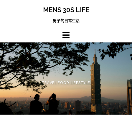
跳
MENS 30S LIFE
至
主
男子的日常生活
內
容
區
TRAVEL FOOD LIFESTYLE