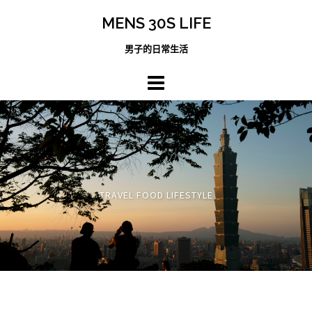
跳
MENS 30S LIFE
至
主
男子的日常生活
內
容
區
TRAVEL FOOD LIFESTYLE