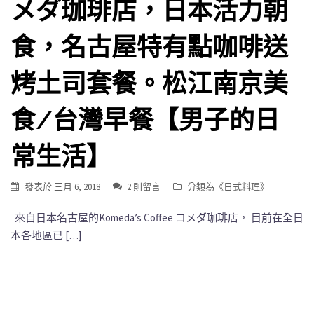
メダ珈琲店，日本活力朝
食，名古屋特有點咖啡送
烤土司套餐。松江南京美
食/台灣早餐【男子的日
常生活】
發表於
三月 6, 2018
2 則留言
分類為《
日式料理
》
來自日本名古屋的Komeda’s Coffee コメダ珈琲店， 目前在全日
本各地區已 […]