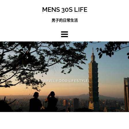
跳
MENS 30S LIFE
至
主
男子的日常生活
內
容
區
TRAVEL FOOD LIFESTYLE