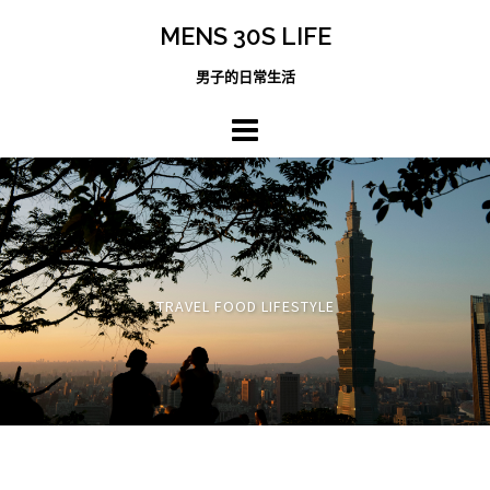
跳
MENS 30S LIFE
至
主
男子的日常生活
內
容
區
TRAVEL FOOD LIFESTYLE