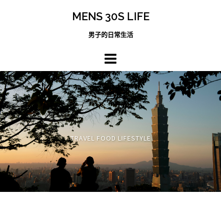
跳
MENS 30S LIFE
至
主
男子的日常生活
內
容
區
TRAVEL FOOD LIFESTYLE