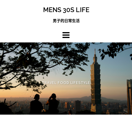
跳
MENS 30S LIFE
至
主
男子的日常生活
內
容
區
TRAVEL FOOD LIFESTYLE