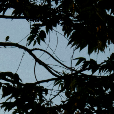
跳
MENS 30S LIFE
至
主
男子的日常生活
內
容
區