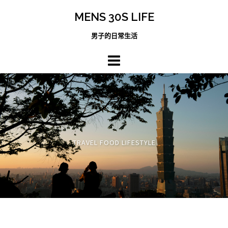
跳
MENS 30S LIFE
至
主
男子的日常生活
內
容
區
TRAVEL FOOD LIFESTYLE