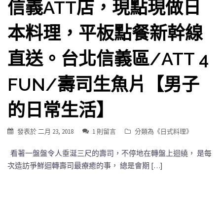
信義ATT店，現點現做日
本料理，平板點餐新幹線
直送。台北信義區/ATT 4
FUN/壽司生魚片【男子
的日常生活】
發表於
二月 23, 2018
1 則留言
分類為《
日式料理
》
看著一盤盤令人垂涎三尺的壽司，不停地在轉盤上迴繞， 是每
次造訪爭鮮迴轉壽司最療癒的事， 總是會期 […]