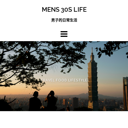
跳
MENS 30S LIFE
至
主
男子的日常生活
內
容
區
TRAVEL FOOD LIFESTYLE