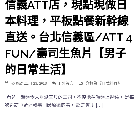
信義ATT店，現點現做日
本料理，平板點餐新幹線
直送。台北信義區/ATT 4
FUN/壽司生魚片【男子
的日常生活】
發表於
二月 23, 2018
1 則留言
分類為《
日式料理
》
看著一盤盤令人垂涎三尺的壽司，不停地在轉盤上迴繞， 是每
次造訪爭鮮迴轉壽司最療癒的事， 總是會期 […]