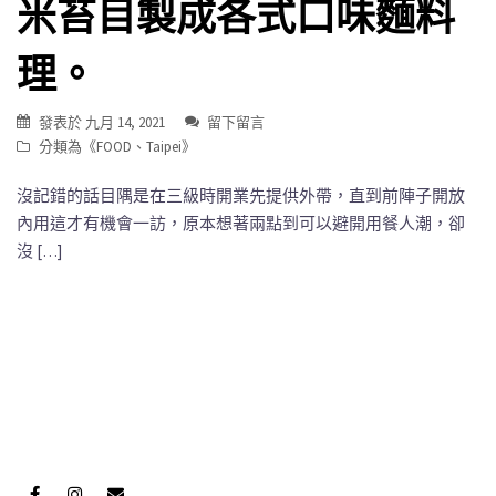
米苔目製成各式口味麵料
理。
發表於
九月 14, 2021
留下留言
分類為《
FOOD
、
Taipei
》
沒記錯的話目隅是在三級時開業先提供外帶，直到前陣子開放
內用這才有機會一訪，原本想著兩點到可以避開用餐人潮，卻
沒 […]