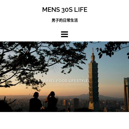
跳
MENS 30S LIFE
至
主
男子的日常生活
內
容
區
TRAVEL FOOD LIFESTYLE