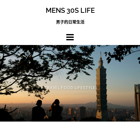
跳
MENS 30S LIFE
至
主
男子的日常生活
內
容
區
TRAVEL FOOD LIFESTYLE