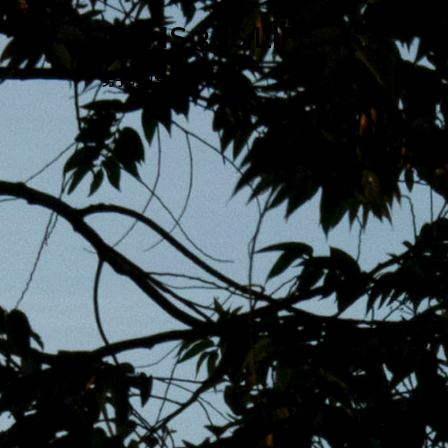
跳
MENS 30S LIFE
至
主
男子的日常生活
內
容
區