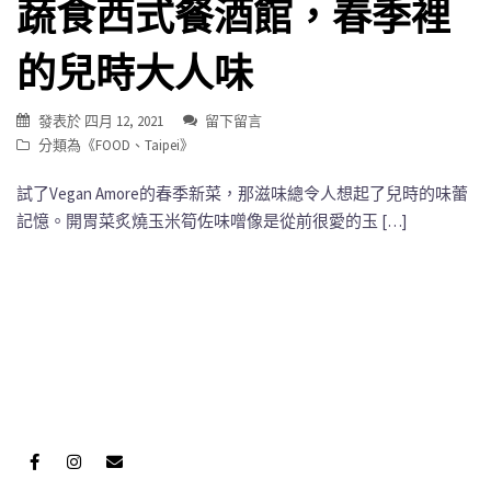
蔬食西式餐酒館，春季裡
的兒時大人味
發表於
四月 12, 2021
留下留言
分類為《
FOOD
、
Taipei
》
試了Vegan Amore的春季新菜，那滋味總令人想起了兒時的味蕾
記憶。開胃菜炙燒玉米筍佐味噌像是從前很愛的玉 […]