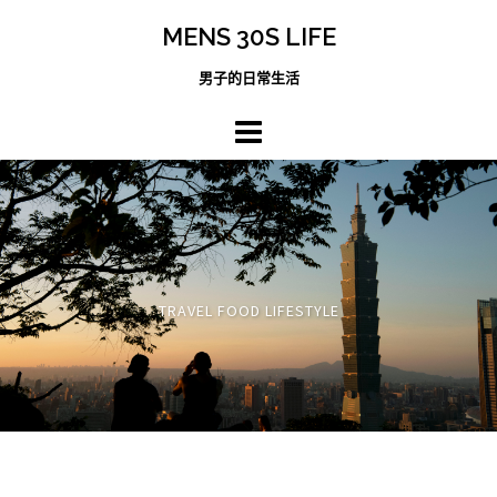
跳
MENS 30S LIFE
至
主
男子的日常生活
內
容
區
TRAVEL FOOD LIFESTYLE