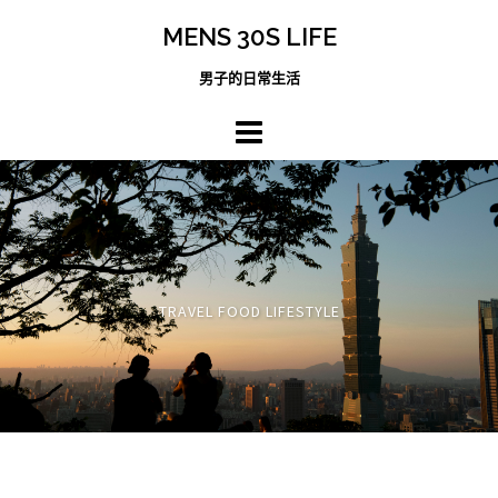
跳
MENS 30S LIFE
至
主
男子的日常生活
內
容
區
TRAVEL FOOD LIFESTYLE