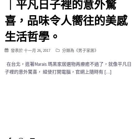
｜平凡日子裡的意外驚
喜，品味令人嚮往的美感
生活哲學。
發表於
十一月 26, 2017
分類為《
男子家居
》
在台北，逛著Marais 瑪黑家居選物再療癒不過了，就像平凡日
子裡的意外驚喜， 縱使打開電腦，官網上隨時有 […]