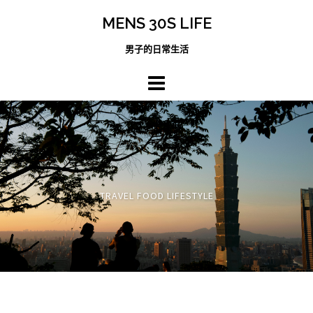
跳
MENS 30S LIFE
至
主
男子的日常生活
內
容
區
TRAVEL FOOD LIFESTYLE