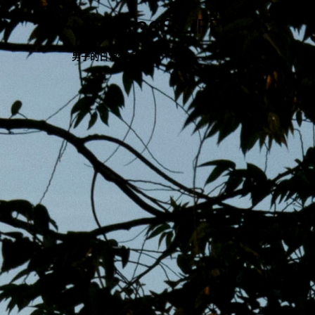
跳
MENS 30S LIFE
至
主
男子的日常生活
內
容
區