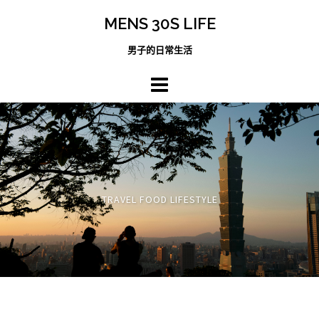
跳
MENS 30S LIFE
至
主
男子的日常生活
內
容
區
TRAVEL FOOD LIFESTYLE