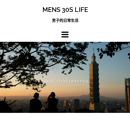
跳
MENS 30S LIFE
至
主
男子的日常生活
內
容
區
TRAVEL FOOD LIFESTYLE