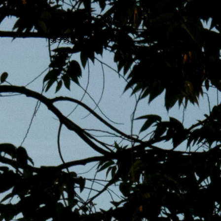
跳
MENS 30S LIFE
至
主
男子的日常生活
內
容
區