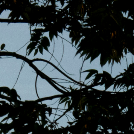
跳
MENS 30S LIFE
至
主
男子的日常生活
內
容
區