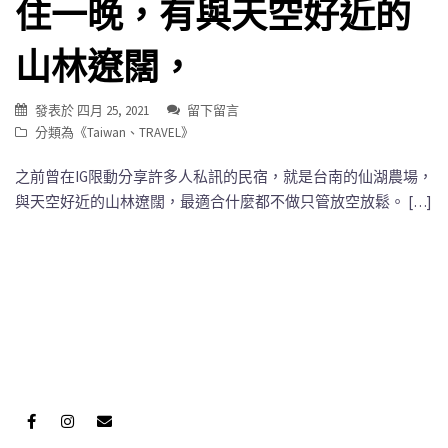
住一晚，有與天空好近的
山林遼闊，
發表於
四月 25, 2021
留下留言
分類為《
Taiwan
、
TRAVEL
》
之前曾在IG限動分享許多人私訊的民宿，就是台南的仙湖農場，
與天空好近的山林遼闊，最適合什麼都不做只管放空放鬆。 […]