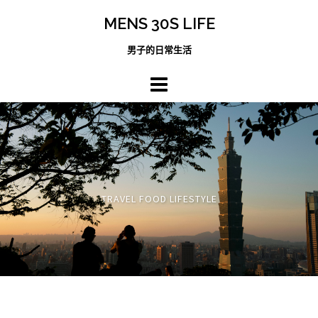
跳
MENS 30S LIFE
至
主
男子的日常生活
內
容
區
TRAVEL FOOD LIFESTYLE