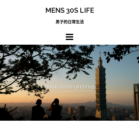
跳
MENS 30S LIFE
至
主
男子的日常生活
內
容
區
TRAVEL FOOD LIFESTYLE