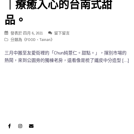
｜療癒入心的台南式甜
品。
發表於
四月 6, 2021
留下留言
分類為《
FOOD
、
Tainan
》
三月中搬至友愛街裡的「Chun純薏仁。甜點。」，揮別市場的
熱鬧，來到公園旁的獨棟老房，遠看像是梳了鐵皮中分造型 […]