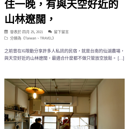
住一晚，有與天空好近的
山林遼闊，
發表於
四月 25, 2021
留下留言
分類為《
Taiwan
、
TRAVEL
》
之前曾在IG限動分享許多人私訊的民宿，就是台南的仙湖農場，
與天空好近的山林遼闊，最適合什麼都不做只管放空放鬆。 […]