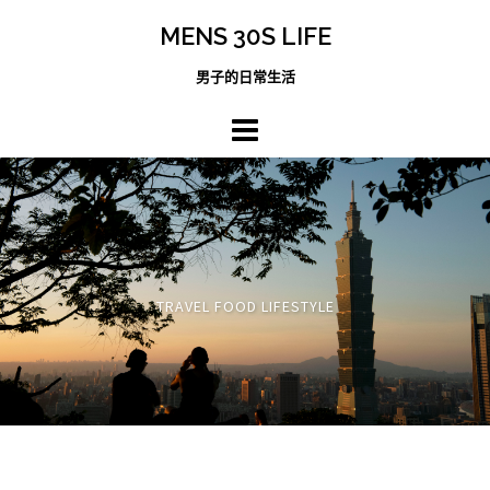
跳
MENS 30S LIFE
至
主
男子的日常生活
內
容
區
TRAVEL FOOD LIFESTYLE