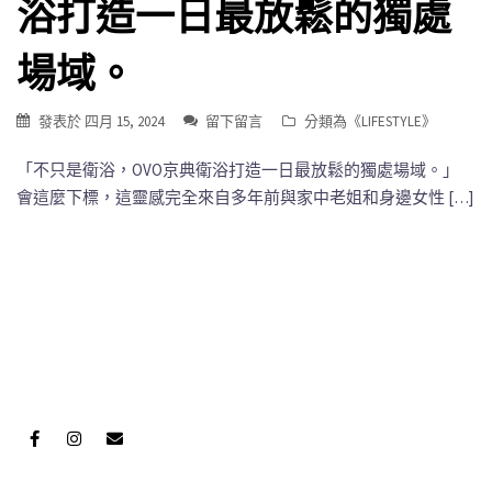
浴打造一日最放鬆的獨處
場域。
發表於
四月 15, 2024
留下留言
分類為《
LIFESTYLE
》
「不只是衛浴，OVO京典衛浴打造一日最放鬆的獨處場域。」
會這麼下標，這靈感完全來自多年前與家中老姐和身邊女性 […]