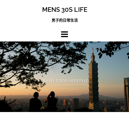
跳
MENS 30S LIFE
至
主
男子的日常生活
內
容
區
TRAVEL FOOD LIFESTYLE