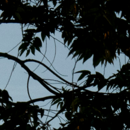
跳
MENS 30S LIFE
至
主
男子的日常生活
內
容
區