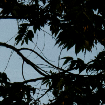
跳
MENS 30S LIFE
至
主
男子的日常生活
內
容
區