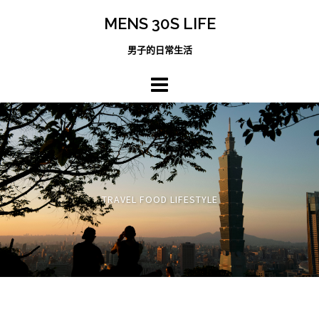
跳
MENS 30S LIFE
至
主
男子的日常生活
內
容
區
TRAVEL FOOD LIFESTYLE