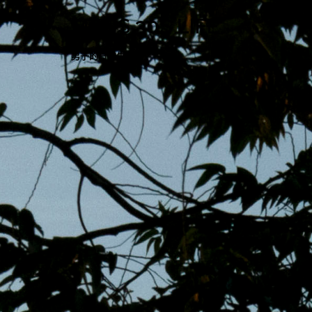
跳
MENS 30S LIFE
至
主
男子的日常生活
內
容
區