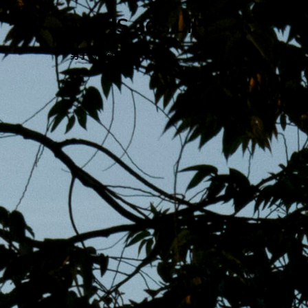
跳
MENS 30S LIFE
至
主
男子的日常生活
內
容
區