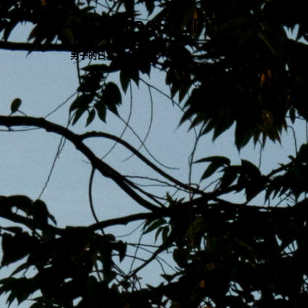
跳
MENS 30S LIFE
至
主
男子的日常生活
內
容
區