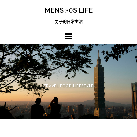
跳
MENS 30S LIFE
至
主
男子的日常生活
內
容
區
TRAVEL FOOD LIFESTYLE