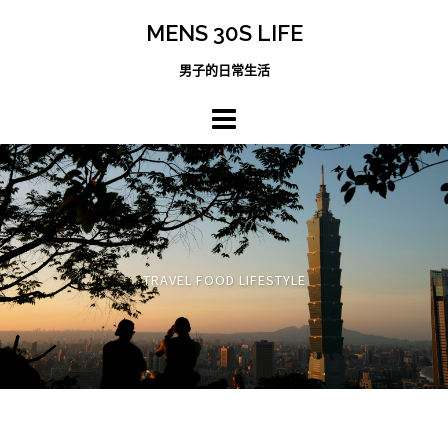
跳
MENS 30S LIFE
至
主
男子的日常生活
內
容
區
TRAVEL FOOD LIFESTYLE