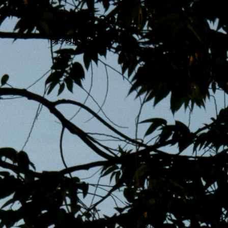
跳
MENS 30S LIFE
至
主
男子的日常生活
內
容
區