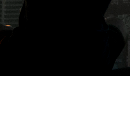
標籤: 嚥．台南