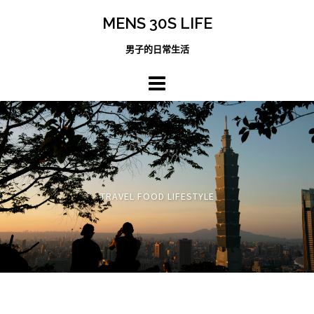
跳
MENS 30S LIFE
至
主
男子的日常生活
內
容
區
TRAVEL FOOD LIFESTYLE