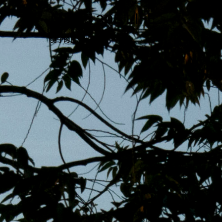
跳
MENS 30S LIFE
至
主
男子的日常生活
內
容
區