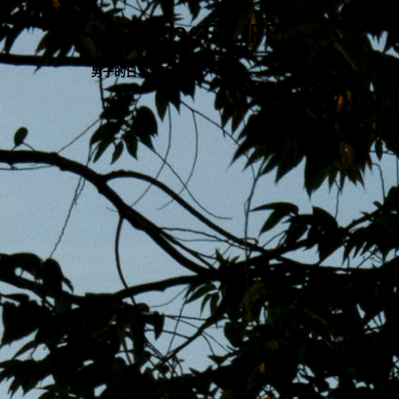
跳
MENS 30S LIFE
至
主
男子的日常生活
內
容
區