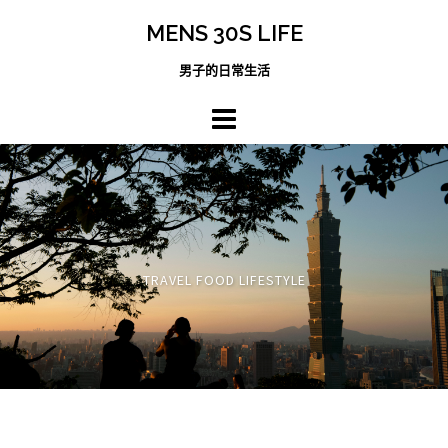
跳
MENS 30S LIFE
至
主
男子的日常生活
內
容
區
TRAVEL FOOD LIFESTYLE