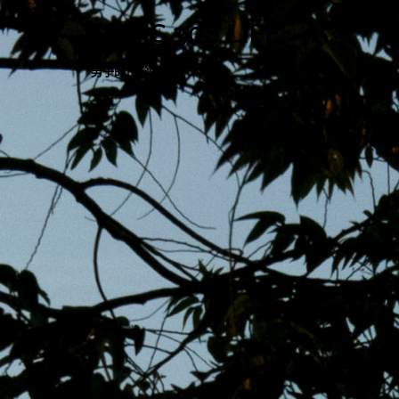
跳
MENS 30S LIFE
至
主
男子的日常生活
內
容
區