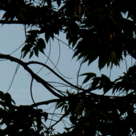
跳
MENS 30S LIFE
至
主
男子的日常生活
內
容
區