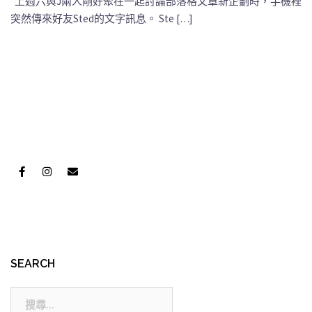
上週六與J兩人剛好聚在一起討論部落格文章新企劃時，手機裡
突然傳來好友Sted的文字訊息。 Ste […]
SEARCH
搜