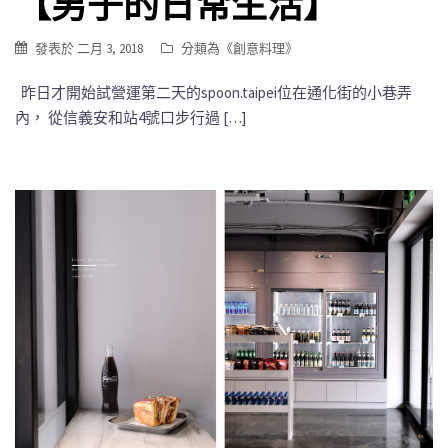
【男子的日常生活】
發表於
二月 3, 2018
分類為《
創意料理
》
昨日才開始試營運第二天的spoon.taipei位在通化街的小巷弄
內， 從信義安和站4號口步行過 […]