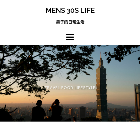
跳
MENS 30S LIFE
至
主
男子的日常生活
內
容
區
TRAVEL FOOD LIFESTYLE