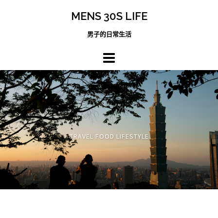
跳
MENS 30S LIFE
至
主
男子的日常生活
內
容
區
TRAVEL FOOD LIFESTYLE