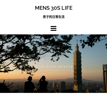
跳
MENS 30S LIFE
至
主
男子的日常生活
內
容
區
TRAVEL FOOD LIFESTYLE