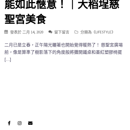
能如此愜意！｜大稻埕慈
聖宮美食
發表於
二月 14, 2020
留下留言
分類為《
LIFESTYLE
》
二月已是立春，正午陽光曬著也開始覺得暖熱了！ 慈聖宮廣場
前，像是算準了樹影落下的角度般將攤開鐵桌和墨紅塑膠椅擺
[…]