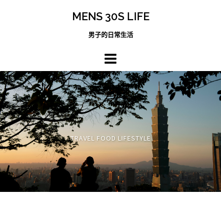
跳
MENS 30S LIFE
至
主
男子的日常生活
內
容
區
TRAVEL FOOD LIFESTYLE