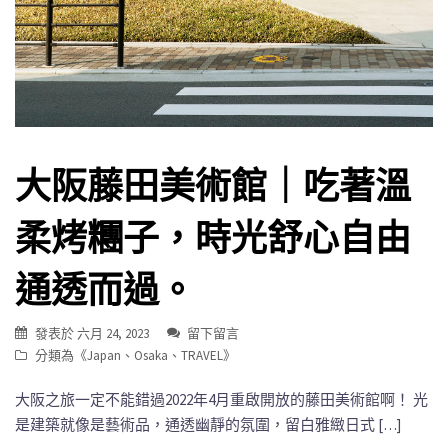
大阪藤田美術館｜吃著溫
柔烤糰子，時光舒心自由
通透而過。
發表於
六月 24, 2023
留下留言
分類為《
Japan
、
Osaka
、
TRAVEL
》
大阪之旅一定不能錯過2022年4月重啟開放的藤田美術館啊！ 光
是建築就像是藝術品，通透幽靜的氛圍，留白雅緻日式 […]