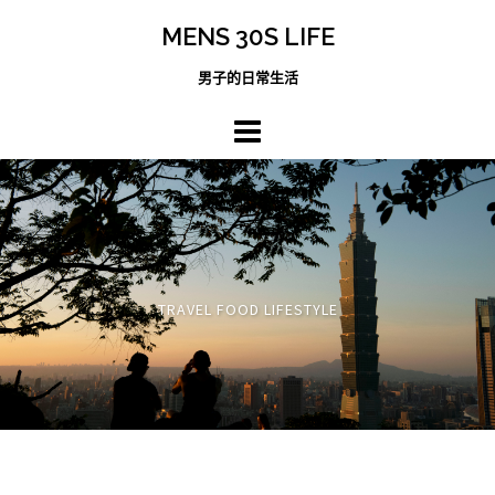
跳
MENS 30S LIFE
至
主
男子的日常生活
內
容
區
TRAVEL FOOD LIFESTYLE