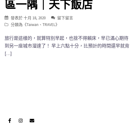
區一隅｜天下飯店
發表於
十月 18, 2020
留下留言
分類為《
Taiwan
、
TRAVEL
》
旅行是這樣的，就算特別早起，也捨不得賴床，早已滿心期待
到另一座城市溜達了！ 早上六點十分，比預計的時間還早就背
[…]