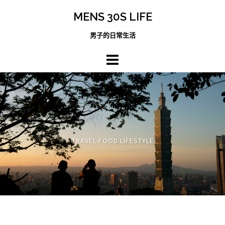
跳
MENS 30S LIFE
至
主
男子的日常生活
內
容
區
TRAVEL FOOD LIFESTYLE