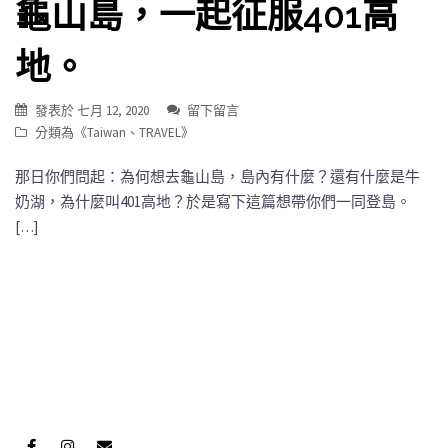
龜山島，一起征服401高
地。
發表於
七月 12, 2020
留下留言
分類為《
Taiwan
、
TRAVEL
》
那日你們問起：為何想去龜山島，島內有什麼？還有什麼是牛
奶湖，為什麼叫401高地？於是寫下這篇想帶你們一同登島。
[…]