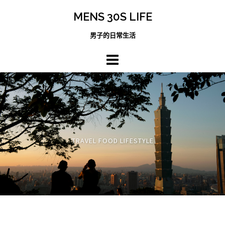
跳
MENS 30S LIFE
至
主
男子的日常生活
內
容
區
TRAVEL FOOD LIFESTYLE