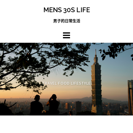
跳
MENS 30S LIFE
至
主
男子的日常生活
內
容
區
TRAVEL FOOD LIFESTYLE