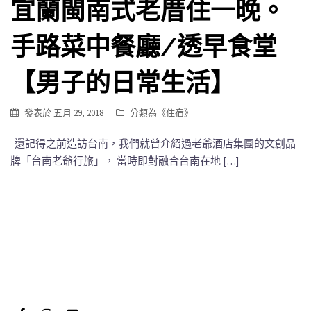
宜蘭閩南式老厝住一晚。
手路菜中餐廳/透早食堂
【男子的日常生活】
發表於
五月 29, 2018
分類為《
住宿
》
還記得之前造訪台南，我們就曾介紹過老爺酒店集團的文創品
牌「台南老爺行旅」， 當時即對融合台南在地 […]